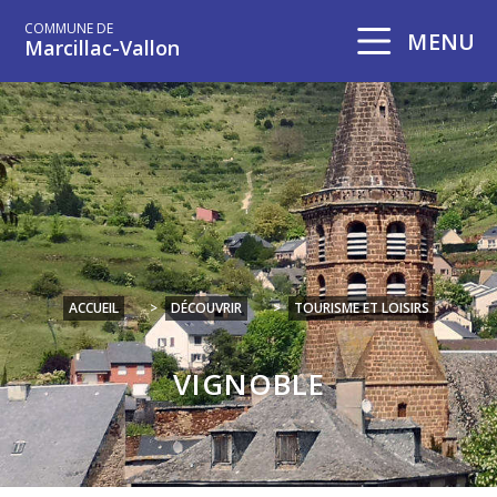
COMMUNE DE
MENU
Marcillac-Vallon
ACCUEIL
>
DÉCOUVRIR
>
TOURISME ET LOISIRS
VIGNOBLE