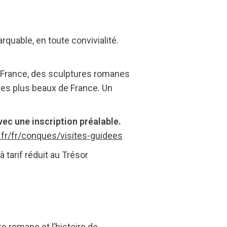
quable, en toute convivialité.
 France, des sculptures romanes
 les plus beaux de France. Un
vec une inscription préalable.
r/fr/conques/visites-guidees
 tarif réduit au Trésor
re romane et l’histoire de