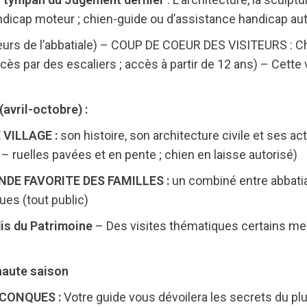
ndicap moteur ; chien-guide ou d’assistance handicap au
eurs de l’abbatiale) – COUP DE COEUR DES VISITEURS : C
ès par des escaliers ; accès à partir de 12 ans) – Cette v
vril-octobre) :
 VILLAGE :
son histoire, son architecture civile et ses a
c – ruelles pavées et en pente ; chien en laisse autorisé)
RANDE FAVORITE DES FAMILLES :
un combiné entre abbatia
es (tout public)
is du Patrimoine
– Des visites thématiques certains mer
haute saison
 CONQUES :
Votre guide vous dévoilera les secrets du pl