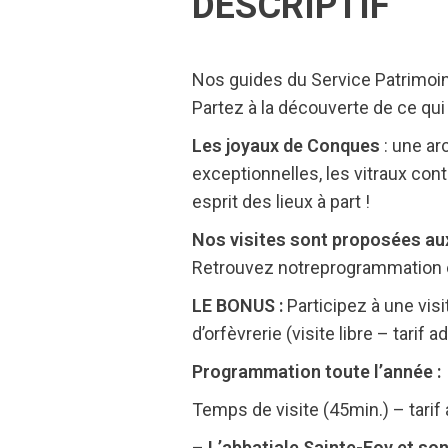
DESCRIPTIF
Nos guides du Service Patrimoine
Partez à la découverte de ce qui
Les joyaux de Conques
: une a
exceptionnelles, les vitraux con
esprit des lieux à part !
Nos visites sont proposées aux 
Retrouvez notre
programmation e
LE BONUS :
Participez à une vis
d’orfèvrerie (visite libre – tarif a
Programmation toute l’année :
Temps de visite (45min.) – tarif 
–
L’abbatiale Sainte-Foy et so