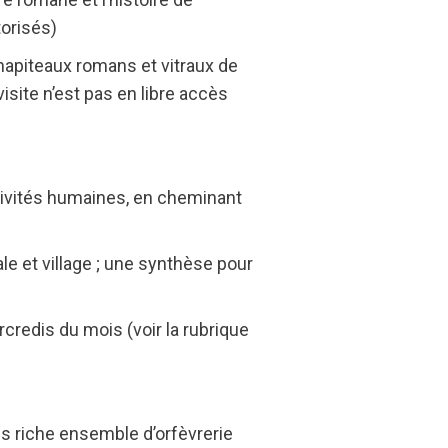
torisés)
hapiteaux romans et vitraux de
isite n’est pas en libre accès
ctivités humaines, en cheminant
le et village ; une synthèse pour
credis du mois (voir la rubrique
us riche ensemble d’orfèvrerie