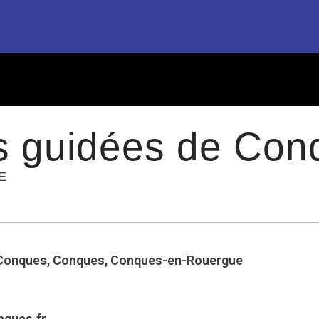
es guidées de Co
E
e Conques, Conques, Conques-en-Rouergue
ques.fr