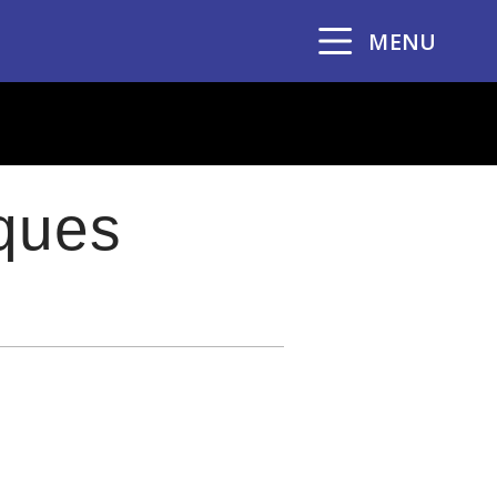
MENU
nques