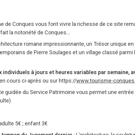
 de Conques vous font vivre la richesse de ce site remar
 fait la notoriété de Conques…
rchitecture romane impressionnante, un Trésor unique en
temporains de Pierre Soulages et un village classé parmi
individuels à jours et heures variables par semaine, a
n cours ci-après ou sur https://
www.tourisme-conques.f
ite guidée du Service Patrimoine vous permet une entrée à
dulte)
adulte 5€ ; enfant 3€
n tympan du Jugement dernier
: L’architecture, la sculptu