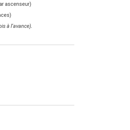
par ascenseur)
nces)
is à l’avance).