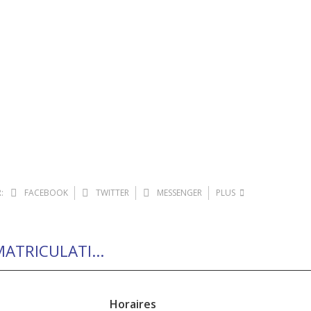
:
FACEBOOK
TWITTER
MESSENGER
PLUS
Comment réaliser son CERTIFICAT D’IMMATRICULATION (carte grise) ?
Horaires